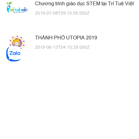
Chương trình giáo dục STEM tại Trí Tuệ Việt
2019-07-08T09:15:55.000Z
THÀNH PHỐ UTOPIA 2019
2019-06-13T04:15:29.000Z
MỐI LIÊN HỆ GIỮA HỌC STEM VÀ HỌC
LẬP TRÌNH
2019-05-30T06:15:15.000Z
TẬP HUẤN GIÁO DỤC STEM TẠI ĐÔNG
TRIỀU
2019-05-24T03:42:10.000Z