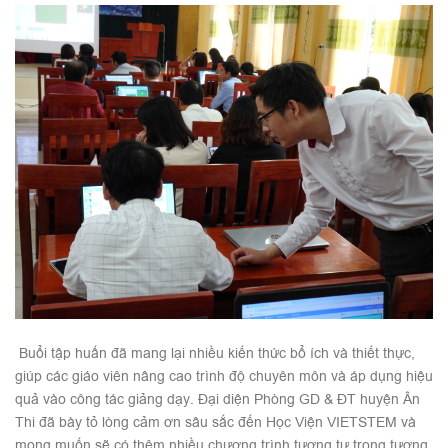
Buổi tập huấn đã mang lại nhiều kiến thức bổ ích và thiết thực,
giúp các giáo viên nâng cao trình độ chuyên môn và áp dụng hiệu
quả vào công tác giảng dạy. Đại diện Phòng GD & ĐT huyện Ân
Thi đã bày tỏ lòng cảm ơn sâu sắc đến Học Viện VIETSTEM và
mong muốn sẽ có thêm nhiều chương trình tương tự trong tương