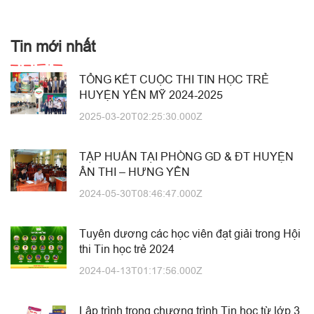
Tin mới nhất
TỔNG KẾT CUỘC THI TIN HỌC TRẺ
HUYỆN YÊN MỸ 2024-2025
2025-03-20T02:25:30.000Z
TẬP HUẤN TẠI PHÒNG GD & ĐT HUYỆN
ÂN THI – HƯNG YÊN
2024-05-30T08:46:47.000Z
Tuyên dương các học viên đạt giải trong Hội
thi Tin học trẻ 2024
2024-04-13T01:17:56.000Z
Lập trình trong chương trình Tin học từ lớp 3