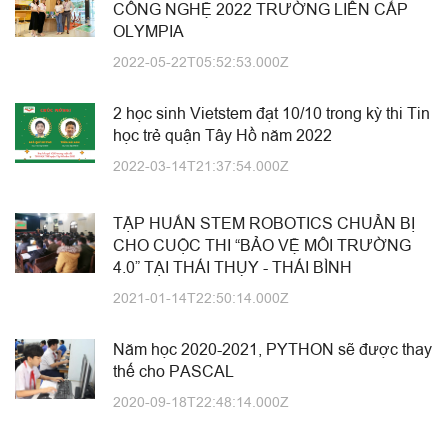
CÔNG NGHỆ 2022 TRƯỜNG LIÊN CẤP
OLYMPIA
2022-05-22T05:52:53.000Z
2 học sinh Vietstem đạt 10/10 trong kỳ thi Tin
học trẻ quận Tây Hồ năm 2022
2022-03-14T21:37:54.000Z
TẬP HUẤN STEM ROBOTICS CHUẨN BỊ
CHO CUỘC THI “BẢO VỆ MÔI TRƯỜNG
4.0” TẠI THÁI THỤY - THÁI BÌNH
2021-01-14T22:50:14.000Z
Năm học 2020-2021, PYTHON sẽ được thay
thế cho PASCAL
2020-09-18T22:48:14.000Z