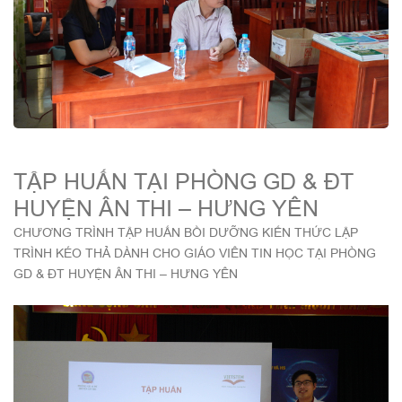
TẬP HUẤN TẠI PHÒNG GD & ĐT
HUYỆN ÂN THI – HƯNG YÊN
CHƯƠNG TRÌNH TẬP HUẤN BỒI DƯỠNG KIẾN THỨC LẬP
TRÌNH KÉO THẢ DÀNH CHO GIÁO VIÊN TIN HỌC TẠI PHÒNG
GD & ĐT HUYỆN ÂN THI – HƯNG YÊN