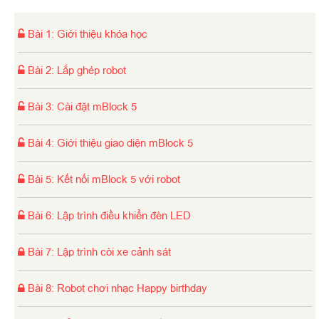
điều khiển hồng ngoại
Bài 6. Lập trình điều khiển robot di chuyển theo hình
Bài 1
:
Giới thiệu khóa học
vuông
Bài 7. Lập trình robot tự động tránh vật cản
Bài 2
:
Lắp ghép robot
Bài 8. Lập trình robot tự động dò đường
Bài 3
:
Cài đặt mBlock 5
Bài 9. Lập trình robot nhận điều khiển từ thiết bị di
động thông qua bluetooth.
Bài 4
:
Giới thiệu giao diện mBlock 5
Bài 5
:
Kết nối mBlock 5 với robot
Bài 6
:
Lập trình điều khiển đèn LED
Bài 7
:
Lập trình còi xe cảnh sát
Bài 8
:
Robot chơi nhạc Happy birthday