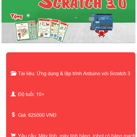
Tài liệu:
Ứng dụng & lập trình Arduino với Scratch 3
Độ tuổi:
10
+
Giá:
825000
VNĐ
Yêu cầu:
Máy tính, máy tính bảng, robot có bảng mạch