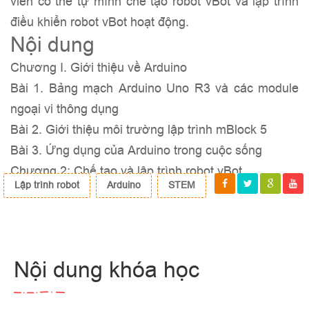
viên có thể tự mình chế tạo robot vBot và lập trình
điều khiển robot vBot hoạt động.
Nội dung
Chương I. Giới thiệu về Arduino
Bài 1. Bảng mạch Arduino Uno R3 và các module
ngoại vi thông dụng
Bài 2. Giới thiệu môi trường lập trình mBlock 5
Bài 3. Ứng dụng của Arduino trong cuộc sống
Chương 2: Chế tạo và lập trình robot vBot
Lập trình robot
Arduino
STEM
Bài 1. Giới thiệu và hướng dẫn thiết kế robot vBot
Bài 2. Cài đặt phần mở rộng và kết nối vBot với
mBlock 5 trên máy tính
Bài 3. Lập trình điều khiển đèn LED đổi màu
Nội dung khóa học
Bài 4. Lập trình robot phát nhạc Happy Birthday
Bài 5. Lập trình robot điều khiển đèn và còi bằng