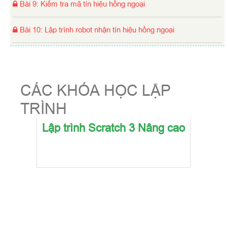
Bài 9
:
Kiểm tra mã tín hiệu hồng ngoại
Bài 10
:
Lập trình robot nhận tín hiệu hồng ngoại
Bài 11
:
Robot di chuyển hình vuông
Bài 12
:
Robot cảnh báo khi gặp vật cản
CÁC KHÓA HỌC LẬP
TRÌNH
Bài 13
:
Robot tránh vật cản
Lập trình Scratch 3 Nâng cao
Bài 14
:
Robot dò đường
Bài 15
:
Robot dừng lại khi gặp vạch đen thứ 3
Bài 16
:
Cánh tay máy và các ứng dụng trong cuộc sống
Bài 17
:
Cấu tạo và lắp ghép cánh tay máy