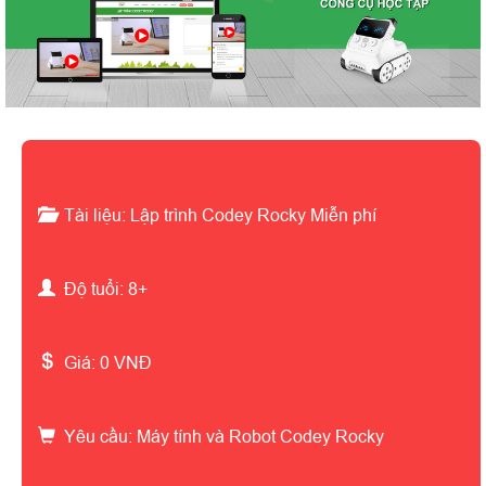
Tài liệu:
Lập trình Codey Rocky Miễn phí
Độ tuổi:
8
+
Giá:
0
VNĐ
Yêu cầu:
Máy tính và Robot Codey Rocky